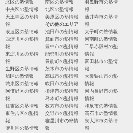
北区の塾情報
南区の塾情報
羽曳野市の塾情
中央区の塾情報
北区の塾情報
報
天王寺区の塾情
美原区の塾情報
藤井寺市の塾情
報
その他のエリア
報
浪速区の塾情報
池田市の塾情報
太子町の塾情報
西淀川区の塾情
箕面市の塾情報
河南町の塾情報
報
豊中市の塾情報
千早赤阪村の塾
東淀川区の塾情
能勢町の塾情報
情報
報
豊能町の塾情報
富田林市の塾情
生野区の塾情報
茨木市の塾情報
報
旭区の塾情報
高槻市の塾情報
大阪狭山市の塾
城東区の塾情報
吹田市の塾情報
情報
阿倍野区の塾情
摂津市の塾情報
河内長野市の塾
報
島本町の塾情報
情報
住吉区の塾情報
枚方市の塾情報
和泉市の塾情報
東住吉区の塾情
交野市の塾情報
高石市の塾情報
報
寝屋川市の塾情
泉大津市の塾情
淀川区の塾情報
報
報