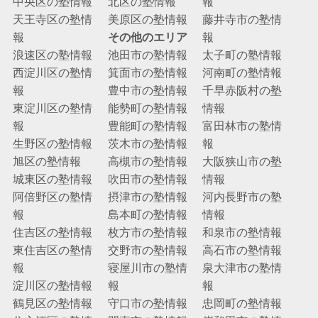
中央区の塾情報
北区の塾情報
報
天王寺区の塾情
美原区の塾情報
藤井寺市の塾情
報
その他のエリア
報
浪速区の塾情報
池田市の塾情報
太子町の塾情報
西淀川区の塾情
箕面市の塾情報
河南町の塾情報
報
豊中市の塾情報
千早赤阪村の塾
東淀川区の塾情
能勢町の塾情報
情報
報
豊能町の塾情報
富田林市の塾情
生野区の塾情報
茨木市の塾情報
報
旭区の塾情報
高槻市の塾情報
大阪狭山市の塾
城東区の塾情報
吹田市の塾情報
情報
阿倍野区の塾情
摂津市の塾情報
河内長野市の塾
報
島本町の塾情報
情報
住吉区の塾情報
枚方市の塾情報
和泉市の塾情報
東住吉区の塾情
交野市の塾情報
高石市の塾情報
報
寝屋川市の塾情
泉大津市の塾情
淀川区の塾情報
報
報
鶴見区の塾情報
守口市の塾情報
忠岡町の塾情報