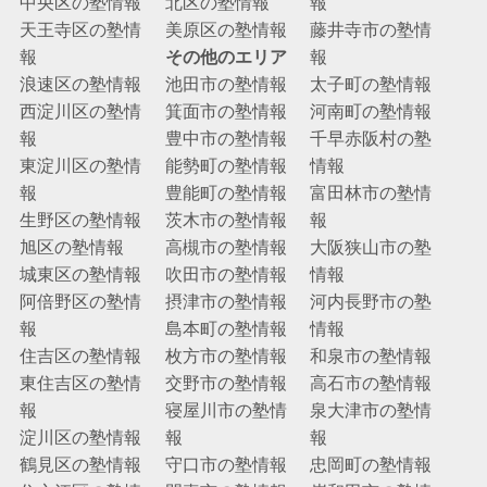
中央区の塾情報
北区の塾情報
報
天王寺区の塾情
美原区の塾情報
藤井寺市の塾情
報
その他のエリア
報
浪速区の塾情報
池田市の塾情報
太子町の塾情報
西淀川区の塾情
箕面市の塾情報
河南町の塾情報
報
豊中市の塾情報
千早赤阪村の塾
東淀川区の塾情
能勢町の塾情報
情報
報
豊能町の塾情報
富田林市の塾情
生野区の塾情報
茨木市の塾情報
報
旭区の塾情報
高槻市の塾情報
大阪狭山市の塾
城東区の塾情報
吹田市の塾情報
情報
阿倍野区の塾情
摂津市の塾情報
河内長野市の塾
報
島本町の塾情報
情報
住吉区の塾情報
枚方市の塾情報
和泉市の塾情報
東住吉区の塾情
交野市の塾情報
高石市の塾情報
報
寝屋川市の塾情
泉大津市の塾情
淀川区の塾情報
報
報
鶴見区の塾情報
守口市の塾情報
忠岡町の塾情報