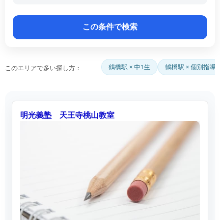
鶴橋駅 × 中1生
鶴橋駅 × 個別指導
このエリアで多い探し方：
明光義塾 天王寺桃山教室