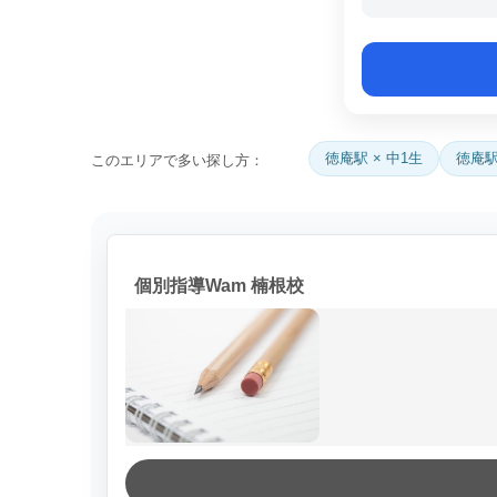
徳庵駅 × 中1生
徳庵駅
このエリアで多い探し方：
個別指導Wam 楠根校