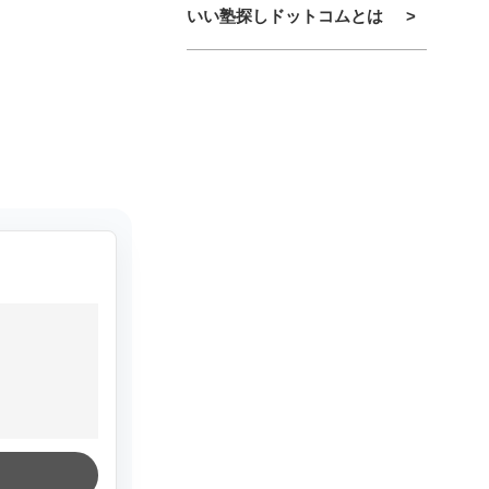
いい塾探しドットコムとは
>