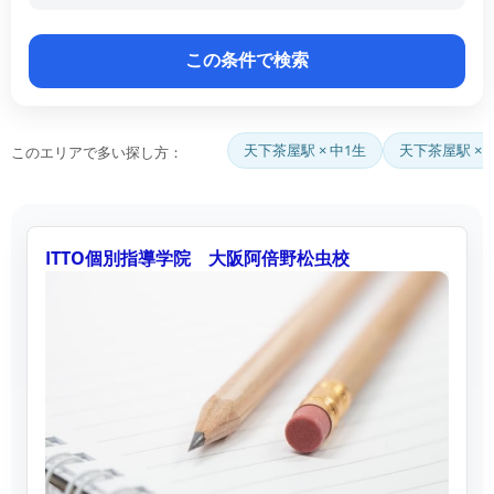
天下茶屋駅 × 中1生
天下茶屋駅 ×
このエリアで多い探し方：
ITTO個別指導学院 大阪阿倍野松虫校