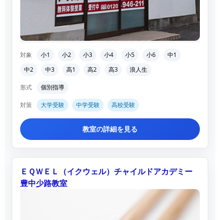
対象
小1
小2
小3
小4
小5
小6
中1
中2
中3
高1
高2
高3
浪人生
形式
個別指導
対策
大学受験
中学受験
高校受験
教室の詳細を見る
ＥＱＷＥＬ（イクウェル）チャイルドアカデミー
豊中少路教室