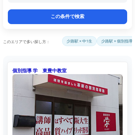
少路駅 × 中1生
少路駅 × 個別指導
このエリアで多い探し方：
個別指導 学 東豊中教室