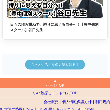
日々の積み重ねで、誇りに思える自分へ！【豊中個別
スクール】谷口先生
もっといろんな個人塾を知る！
▲
ページTOP
いい塾探しドットコムTOP
会社概要
｜
個人情報保護方針
｜
利用規約
(C)大阪の塾探しなら | いい塾探しドットコム All Rights