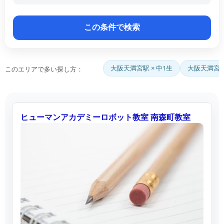
大阪天満宮駅 × 中1生
大阪天満宮駅
このエリアで多い探し方：
ヒューマンアカデミーロボット教室 南森町教室