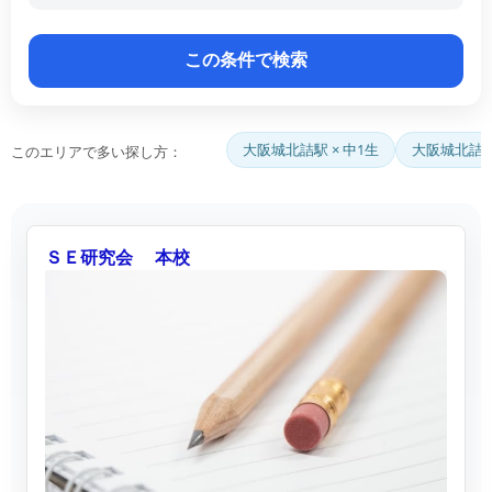
大阪城北詰駅 × 中1生
大阪城北詰駅
このエリアで多い探し方：
ＳＥ研究会 本校