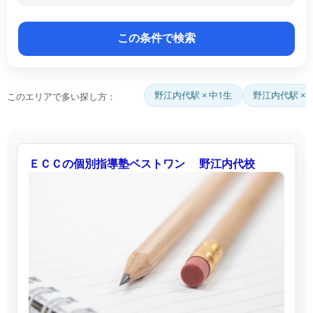
野江内代駅 × 中1生
野江内代駅 ×
このエリアで多い探し方：
ＥＣＣの個別指導塾ベストワン 野江内代校