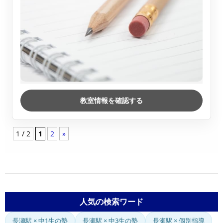
教室情報を確認する
1 / 2
1
2
»
人気の検索ワード
長瀬駅 × 中1生の塾
長瀬駅 × 中3生の塾
長瀬駅 × 個別指導