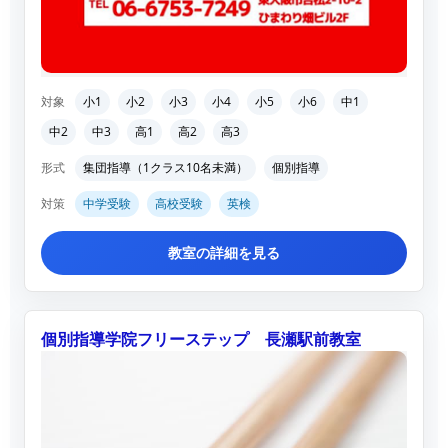
対象
小1
小2
小3
小4
小5
小6
中1
中2
中3
高1
高2
高3
形式
集団指導（1クラス10名未満）
個別指導
対策
中学受験
高校受験
英検
教室の詳細を見る
個別指導学院フリーステップ 長瀬駅前教室