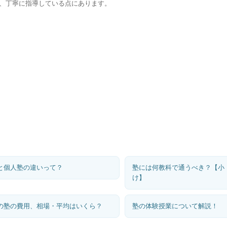
、丁寧に指導している点にあります。
と個人塾の違いって？
塾には何教科で通うべき？【小
け】
の塾の費用、相場・平均はいくら？
塾の体験授業について解説！