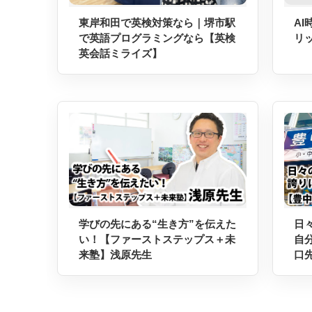
東岸和田で英検対策なら｜堺市駅
A
で英語プログラミングなら【英検
リ
英会話ミライズ】
学びの先にある“生き方”を伝えた
日
い！【ファーストステップス＋未
自
来塾】浅原先生
口