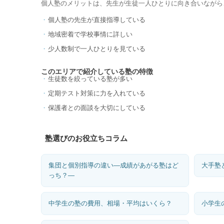
個人塾のメリットは、先生が生徒一人ひとりに向き合いながら
個人塾の先生が直接指導している
地域密着で学校事情に詳しい
少人数制で一人ひとりを見ている
このエリアで紹介している塾の特徴
生徒数を絞っている塾が多い
定期テスト対策に力を入れている
保護者との面談を大切にしている
塾選びのお役立ちコラム
集団と個別指導の違い―成績があがる塾はど
大手塾
っち？―
中学生の塾の費用、相場・平均はいくら？
小学生