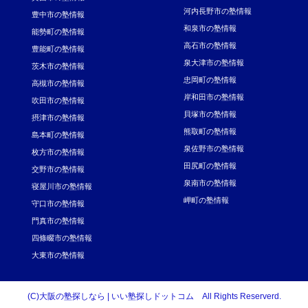
河内長野市の塾情報
豊中市の塾情報
和泉市の塾情報
能勢町の塾情報
高石市の塾情報
豊能町の塾情報
泉大津市の塾情報
茨木市の塾情報
忠岡町の塾情報
高槻市の塾情報
岸和田市の塾情報
吹田市の塾情報
貝塚市の塾情報
摂津市の塾情報
熊取町の塾情報
島本町の塾情報
泉佐野市の塾情報
枚方市の塾情報
田尻町の塾情報
交野市の塾情報
泉南市の塾情報
寝屋川市の塾情報
岬町の塾情報
守口市の塾情報
門真市の塾情報
四條畷市の塾情報
大東市の塾情報
(C)大阪の塾探しなら | いい塾探しドットコム All Rights Reserverd.