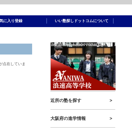
気に入り登録
いい塾探しドットコムについて
が点在していま
近所の塾を探す
>
大阪府の進学情報
>