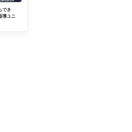
らでき
指導ユニ