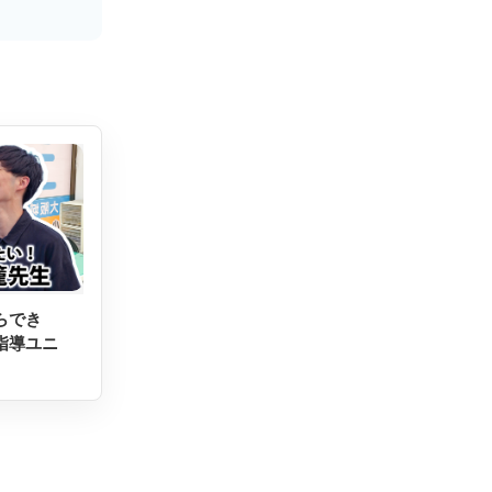
らでき
指導ユニ