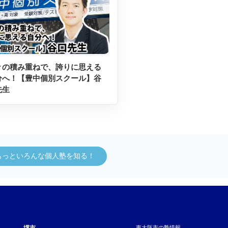
々の積み重ねで、誇りに思える
分へ！【豊中個別スクール】谷
先生
もっといろんな個人塾を知る！
堺市
東大阪市の塾情報