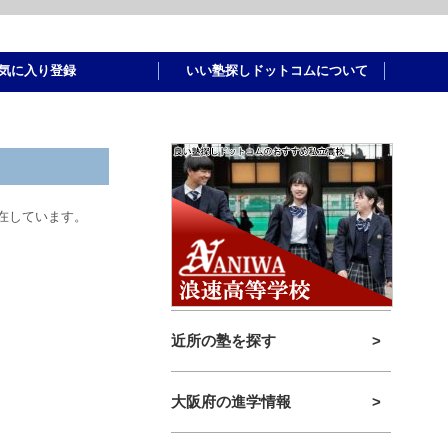
気に入り登録
いい塾探しドットコムについて
在しています。
近所の塾を探す
>
大阪府の進学情報
>