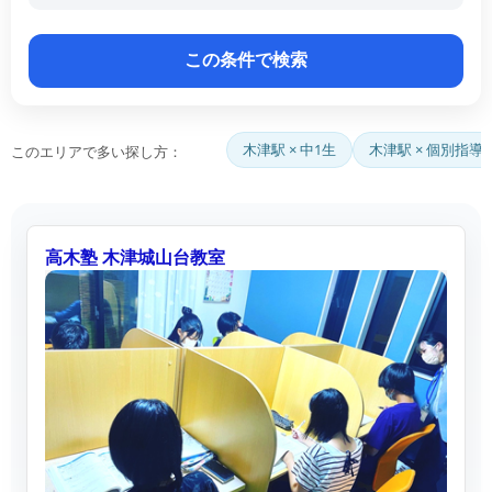
木津駅 × 中1生
木津駅 × 個別指導
このエリアで多い探し方：
高木塾 木津城山台教室