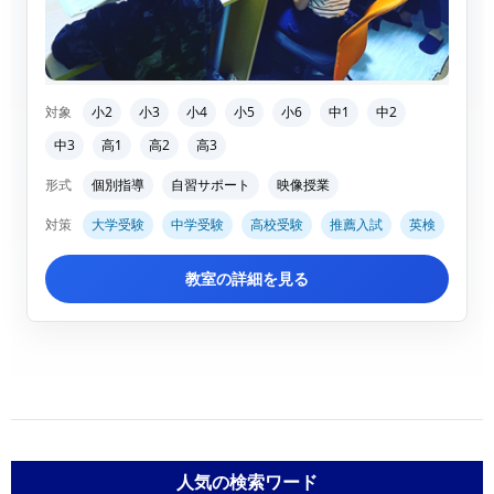
対象
小2
小3
小4
小5
小6
中1
中2
中3
高1
高2
高3
形式
個別指導
自習サポート
映像授業
対策
大学受験
中学受験
高校受験
推薦入試
英検
教室の詳細を見る
人気の検索ワード