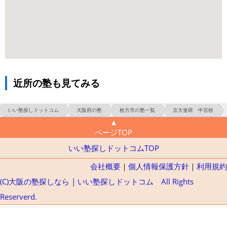
近所の塾も見てみる
いい塾探しドットコム
大阪府の塾
枚方市の塾一覧
京大進研 中宮校
▲
ページTOP
いい塾探しドットコムTOP
会社概要
｜
個人情報保護方針
｜
利用規約
(C)大阪の塾探しなら | いい塾探しドットコム All Rights
Reserverd.