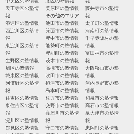
中央区の塾情報
北区の塾情報
報
天王寺区の塾情
美原区の塾情報
藤井寺市の塾情
報
その他のエリア
報
浪速区の塾情報
池田市の塾情報
太子町の塾情報
西淀川区の塾情
箕面市の塾情報
河南町の塾情報
報
豊中市の塾情報
千早赤阪村の塾
東淀川区の塾情
能勢町の塾情報
情報
報
豊能町の塾情報
富田林市の塾情
生野区の塾情報
茨木市の塾情報
報
旭区の塾情報
高槻市の塾情報
大阪狭山市の塾
城東区の塾情報
吹田市の塾情報
情報
阿倍野区の塾情
摂津市の塾情報
河内長野市の塾
報
島本町の塾情報
情報
住吉区の塾情報
枚方市の塾情報
和泉市の塾情報
東住吉区の塾情
交野市の塾情報
高石市の塾情報
報
寝屋川市の塾情
泉大津市の塾情
淀川区の塾情報
報
報
鶴見区の塾情報
守口市の塾情報
忠岡町の塾情報