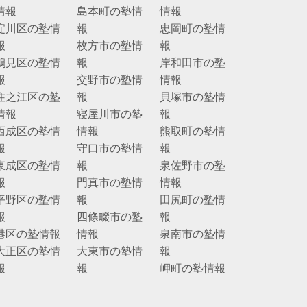
情報
島本町の塾情
情報
淀川区の塾情
報
忠岡町の塾情
報
枚方市の塾情
報
鶴見区の塾情
報
岸和田市の塾
報
交野市の塾情
情報
住之江区の塾
報
貝塚市の塾情
情報
寝屋川市の塾
報
西成区の塾情
情報
熊取町の塾情
報
守口市の塾情
報
東成区の塾情
報
泉佐野市の塾
報
門真市の塾情
情報
平野区の塾情
報
田尻町の塾情
報
四條畷市の塾
報
港区の塾情報
情報
泉南市の塾情
大正区の塾情
大東市の塾情
報
報
報
岬町の塾情報