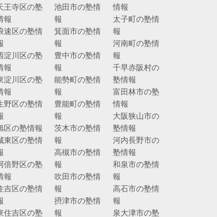
天王寺区の塾
池田市の塾情
情報
情報
報
太子町の塾情
浪速区の塾情
箕面市の塾情
報
報
報
河南町の塾情
西淀川区の塾
豊中市の塾情
報
情報
報
千早赤阪村の
東淀川区の塾
能勢町の塾情
塾情報
情報
報
富田林市の塾
生野区の塾情
豊能町の塾情
情報
報
報
大阪狭山市の
旭区の塾情報
茨木市の塾情
塾情報
城東区の塾情
報
河内長野市の
報
高槻市の塾情
塾情報
阿倍野区の塾
報
和泉市の塾情
情報
吹田市の塾情
報
住吉区の塾情
報
高石市の塾情
報
摂津市の塾情
報
東住吉区の塾
報
泉大津市の塾