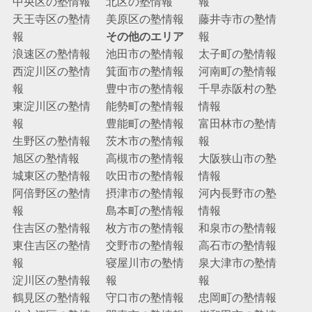
中央区の塾情報
北区の塾情報
報
天王寺区の塾情
美原区の塾情報
藤井寺市の塾情
報
その他のエリア
報
浪速区の塾情報
池田市の塾情報
太子町の塾情報
西淀川区の塾情
箕面市の塾情報
河南町の塾情報
報
豊中市の塾情報
千早赤阪村の塾
東淀川区の塾情
能勢町の塾情報
情報
報
豊能町の塾情報
富田林市の塾情
生野区の塾情報
茨木市の塾情報
報
旭区の塾情報
高槻市の塾情報
大阪狭山市の塾
城東区の塾情報
吹田市の塾情報
情報
阿倍野区の塾情
摂津市の塾情報
河内長野市の塾
報
島本町の塾情報
情報
住吉区の塾情報
枚方市の塾情報
和泉市の塾情報
東住吉区の塾情
交野市の塾情報
高石市の塾情報
報
寝屋川市の塾情
泉大津市の塾情
淀川区の塾情報
報
報
鶴見区の塾情報
守口市の塾情報
忠岡町の塾情報