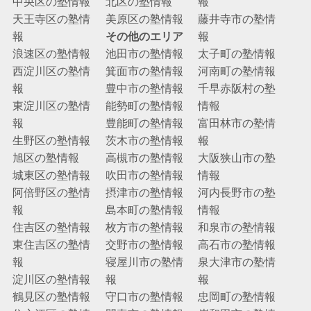
中央区の塾情報
北区の塾情報
報
天王寺区の塾情
美原区の塾情報
藤井寺市の塾情
報
その他のエリア
報
浪速区の塾情報
池田市の塾情報
太子町の塾情報
西淀川区の塾情
箕面市の塾情報
河南町の塾情報
報
豊中市の塾情報
千早赤阪村の塾
東淀川区の塾情
能勢町の塾情報
情報
報
豊能町の塾情報
富田林市の塾情
生野区の塾情報
茨木市の塾情報
報
旭区の塾情報
高槻市の塾情報
大阪狭山市の塾
城東区の塾情報
吹田市の塾情報
情報
阿倍野区の塾情
摂津市の塾情報
河内長野市の塾
報
島本町の塾情報
情報
住吉区の塾情報
枚方市の塾情報
和泉市の塾情報
東住吉区の塾情
交野市の塾情報
高石市の塾情報
報
寝屋川市の塾情
泉大津市の塾情
淀川区の塾情報
報
報
鶴見区の塾情報
守口市の塾情報
忠岡町の塾情報