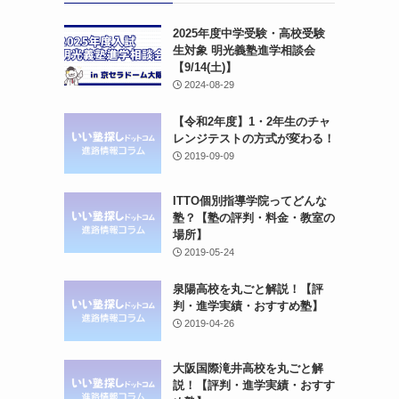
2025年度中学受験・高校受験
生対象 明光義塾進学相談会
【9/14(土)】
2024-08-29
【令和2年度】1・2年生のチャ
レンジテストの方式が変わる！
2019-09-09
ITTO個別指導学院ってどんな
塾？【塾の評判・料金・教室の
場所】
2019-05-24
泉陽高校を丸ごと解説！【評
判・進学実績・おすすめ塾】
2019-04-26
大阪国際滝井高校を丸ごと解
説！【評判・進学実績・おすす