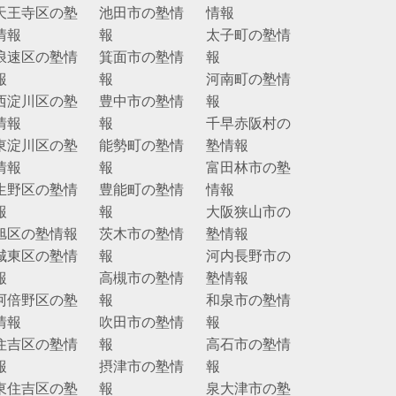
天王寺区の塾
池田市の塾情
情報
情報
報
太子町の塾情
浪速区の塾情
箕面市の塾情
報
報
報
河南町の塾情
西淀川区の塾
豊中市の塾情
報
情報
報
千早赤阪村の
東淀川区の塾
能勢町の塾情
塾情報
情報
報
富田林市の塾
生野区の塾情
豊能町の塾情
情報
報
報
大阪狭山市の
旭区の塾情報
茨木市の塾情
塾情報
城東区の塾情
報
河内長野市の
報
高槻市の塾情
塾情報
阿倍野区の塾
報
和泉市の塾情
情報
吹田市の塾情
報
住吉区の塾情
報
高石市の塾情
報
摂津市の塾情
報
東住吉区の塾
報
泉大津市の塾