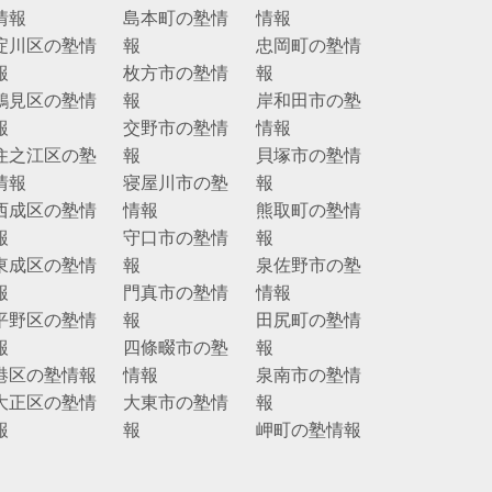
情報
島本町の塾情
情報
淀川区の塾情
報
忠岡町の塾情
報
枚方市の塾情
報
鶴見区の塾情
報
岸和田市の塾
報
交野市の塾情
情報
住之江区の塾
報
貝塚市の塾情
情報
寝屋川市の塾
報
西成区の塾情
情報
熊取町の塾情
報
守口市の塾情
報
東成区の塾情
報
泉佐野市の塾
報
門真市の塾情
情報
平野区の塾情
報
田尻町の塾情
報
四條畷市の塾
報
港区の塾情報
情報
泉南市の塾情
大正区の塾情
大東市の塾情
報
報
報
岬町の塾情報