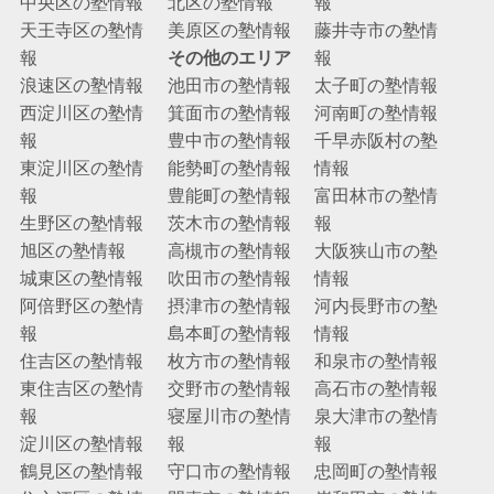
中央区の塾情報
北区の塾情報
報
天王寺区の塾情
美原区の塾情報
藤井寺市の塾情
報
その他のエリア
報
浪速区の塾情報
池田市の塾情報
太子町の塾情報
西淀川区の塾情
箕面市の塾情報
河南町の塾情報
報
豊中市の塾情報
千早赤阪村の塾
東淀川区の塾情
能勢町の塾情報
情報
報
豊能町の塾情報
富田林市の塾情
生野区の塾情報
茨木市の塾情報
報
旭区の塾情報
高槻市の塾情報
大阪狭山市の塾
城東区の塾情報
吹田市の塾情報
情報
阿倍野区の塾情
摂津市の塾情報
河内長野市の塾
報
島本町の塾情報
情報
住吉区の塾情報
枚方市の塾情報
和泉市の塾情報
東住吉区の塾情
交野市の塾情報
高石市の塾情報
報
寝屋川市の塾情
泉大津市の塾情
淀川区の塾情報
報
報
鶴見区の塾情報
守口市の塾情報
忠岡町の塾情報