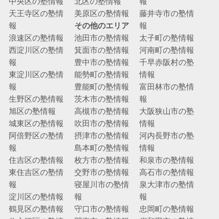
中央区の塾情報
北区の塾情報
報
天王寺区の塾情
美原区の塾情報
藤井寺市の塾情
報
その他のエリア
報
浪速区の塾情報
池田市の塾情報
太子町の塾情報
西淀川区の塾情
箕面市の塾情報
河南町の塾情報
報
豊中市の塾情報
千早赤阪村の塾
東淀川区の塾情
能勢町の塾情報
情報
報
豊能町の塾情報
富田林市の塾情
生野区の塾情報
茨木市の塾情報
報
旭区の塾情報
高槻市の塾情報
大阪狭山市の塾
城東区の塾情報
吹田市の塾情報
情報
阿倍野区の塾情
摂津市の塾情報
河内長野市の塾
報
島本町の塾情報
情報
住吉区の塾情報
枚方市の塾情報
和泉市の塾情報
東住吉区の塾情
交野市の塾情報
高石市の塾情報
報
寝屋川市の塾情
泉大津市の塾情
淀川区の塾情報
報
報
鶴見区の塾情報
守口市の塾情報
忠岡町の塾情報