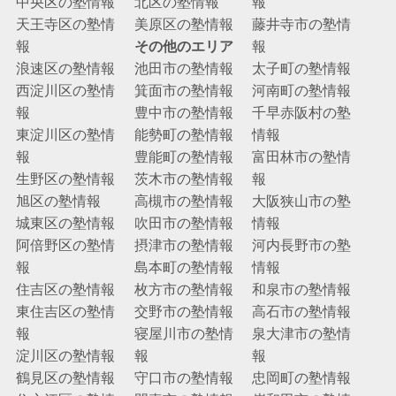
中央区の塾情報
北区の塾情報
報
天王寺区の塾情
美原区の塾情報
藤井寺市の塾情
報
その他のエリア
報
浪速区の塾情報
池田市の塾情報
太子町の塾情報
西淀川区の塾情
箕面市の塾情報
河南町の塾情報
報
豊中市の塾情報
千早赤阪村の塾
東淀川区の塾情
能勢町の塾情報
情報
報
豊能町の塾情報
富田林市の塾情
生野区の塾情報
茨木市の塾情報
報
旭区の塾情報
高槻市の塾情報
大阪狭山市の塾
城東区の塾情報
吹田市の塾情報
情報
阿倍野区の塾情
摂津市の塾情報
河内長野市の塾
報
島本町の塾情報
情報
住吉区の塾情報
枚方市の塾情報
和泉市の塾情報
東住吉区の塾情
交野市の塾情報
高石市の塾情報
報
寝屋川市の塾情
泉大津市の塾情
淀川区の塾情報
報
報
鶴見区の塾情報
守口市の塾情報
忠岡町の塾情報