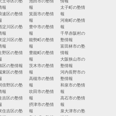
天王寺区の塾
池田市の塾情
情報
情報
報
太子町の塾情
浪速区の塾情
箕面市の塾情
報
報
報
河南町の塾情
西淀川区の塾
豊中市の塾情
報
情報
報
千早赤阪村の
東淀川区の塾
能勢町の塾情
塾情報
情報
報
富田林市の塾
生野区の塾情
豊能町の塾情
情報
報
報
大阪狭山市の
旭区の塾情報
茨木市の塾情
塾情報
城東区の塾情
報
河内長野市の
報
高槻市の塾情
塾情報
阿倍野区の塾
報
和泉市の塾情
情報
吹田市の塾情
報
住吉区の塾情
報
高石市の塾情
報
摂津市の塾情
報
東住吉区の塾
報
泉大津市の塾