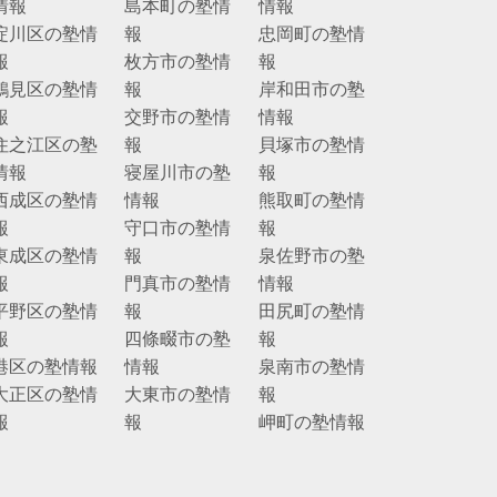
情報
島本町の塾情
情報
淀川区の塾情
報
忠岡町の塾情
報
枚方市の塾情
報
鶴見区の塾情
報
岸和田市の塾
報
交野市の塾情
情報
住之江区の塾
報
貝塚市の塾情
情報
寝屋川市の塾
報
西成区の塾情
情報
熊取町の塾情
報
守口市の塾情
報
東成区の塾情
報
泉佐野市の塾
報
門真市の塾情
情報
平野区の塾情
報
田尻町の塾情
報
四條畷市の塾
報
港区の塾情報
情報
泉南市の塾情
大正区の塾情
大東市の塾情
報
報
報
岬町の塾情報