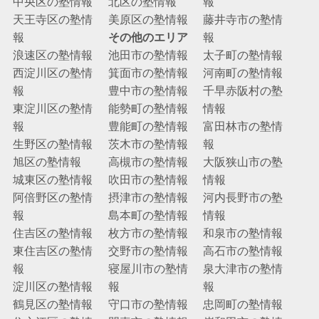
中央区の塾情報
北区の塾情報
報
天王寺区の塾情
美原区の塾情報
藤井寺市の塾情
報
その他のエリア
報
浪速区の塾情報
池田市の塾情報
太子町の塾情報
西淀川区の塾情
箕面市の塾情報
河南町の塾情報
報
豊中市の塾情報
千早赤阪村の塾
東淀川区の塾情
能勢町の塾情報
情報
報
豊能町の塾情報
富田林市の塾情
生野区の塾情報
茨木市の塾情報
報
旭区の塾情報
高槻市の塾情報
大阪狭山市の塾
城東区の塾情報
吹田市の塾情報
情報
阿倍野区の塾情
摂津市の塾情報
河内長野市の塾
報
島本町の塾情報
情報
住吉区の塾情報
枚方市の塾情報
和泉市の塾情報
東住吉区の塾情
交野市の塾情報
高石市の塾情報
報
寝屋川市の塾情
泉大津市の塾情
淀川区の塾情報
報
報
鶴見区の塾情報
守口市の塾情報
忠岡町の塾情報