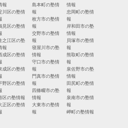
情報
島本町の塾情
情報
淀川区の塾情
報
忠岡町の塾情
報
枚方市の塾情
報
鶴見区の塾情
報
岸和田市の塾
報
交野市の塾情
情報
住之江区の塾
報
貝塚市の塾情
情報
寝屋川市の塾
報
西成区の塾情
情報
熊取町の塾情
報
守口市の塾情
報
東成区の塾情
報
泉佐野市の塾
報
門真市の塾情
情報
平野区の塾情
報
田尻町の塾情
報
四條畷市の塾
報
港区の塾情報
情報
泉南市の塾情
大正区の塾情
大東市の塾情
報
報
報
岬町の塾情報