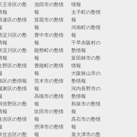
天王寺区の塾
池田市の塾情
情報
情報
報
太子町の塾情
浪速区の塾情
箕面市の塾情
報
報
報
河南町の塾情
西淀川区の塾
豊中市の塾情
報
情報
報
千早赤阪村の
東淀川区の塾
能勢町の塾情
塾情報
情報
報
富田林市の塾
生野区の塾情
豊能町の塾情
情報
報
報
大阪狭山市の
旭区の塾情報
茨木市の塾情
塾情報
城東区の塾情
報
河内長野市の
報
高槻市の塾情
塾情報
阿倍野区の塾
報
和泉市の塾情
情報
吹田市の塾情
報
住吉区の塾情
報
高石市の塾情
報
摂津市の塾情
報
東住吉区の塾
報
泉大津市の塾