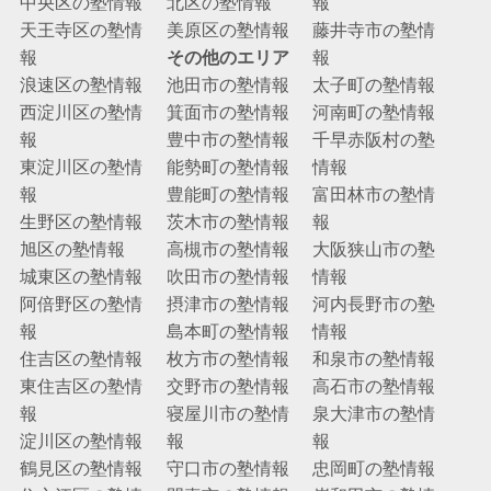
中央区の塾情報
北区の塾情報
報
天王寺区の塾情
美原区の塾情報
藤井寺市の塾情
報
その他のエリア
報
浪速区の塾情報
池田市の塾情報
太子町の塾情報
西淀川区の塾情
箕面市の塾情報
河南町の塾情報
報
豊中市の塾情報
千早赤阪村の塾
東淀川区の塾情
能勢町の塾情報
情報
報
豊能町の塾情報
富田林市の塾情
生野区の塾情報
茨木市の塾情報
報
旭区の塾情報
高槻市の塾情報
大阪狭山市の塾
城東区の塾情報
吹田市の塾情報
情報
阿倍野区の塾情
摂津市の塾情報
河内長野市の塾
報
島本町の塾情報
情報
住吉区の塾情報
枚方市の塾情報
和泉市の塾情報
東住吉区の塾情
交野市の塾情報
高石市の塾情報
報
寝屋川市の塾情
泉大津市の塾情
淀川区の塾情報
報
報
鶴見区の塾情報
守口市の塾情報
忠岡町の塾情報