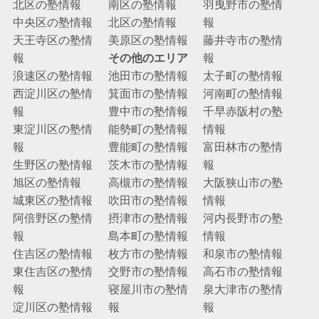
北区の塾情報
南区の塾情報
羽曳野市の塾情
中央区の塾情報
北区の塾情報
報
天王寺区の塾情
美原区の塾情報
藤井寺市の塾情
報
その他のエリア
報
浪速区の塾情報
池田市の塾情報
太子町の塾情報
西淀川区の塾情
箕面市の塾情報
河南町の塾情報
報
豊中市の塾情報
千早赤阪村の塾
東淀川区の塾情
能勢町の塾情報
情報
報
豊能町の塾情報
富田林市の塾情
生野区の塾情報
茨木市の塾情報
報
旭区の塾情報
高槻市の塾情報
大阪狭山市の塾
城東区の塾情報
吹田市の塾情報
情報
阿倍野区の塾情
摂津市の塾情報
河内長野市の塾
報
島本町の塾情報
情報
住吉区の塾情報
枚方市の塾情報
和泉市の塾情報
東住吉区の塾情
交野市の塾情報
高石市の塾情報
報
寝屋川市の塾情
泉大津市の塾情
淀川区の塾情報
報
報