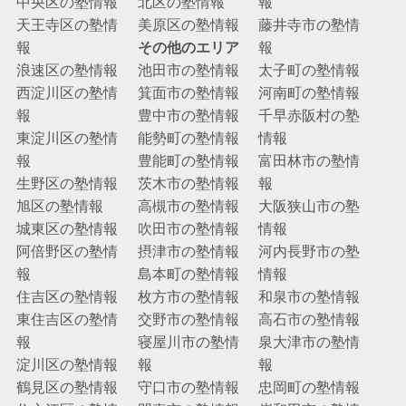
中央区の塾情報
北区の塾情報
報
天王寺区の塾情
美原区の塾情報
藤井寺市の塾情
報
その他のエリア
報
浪速区の塾情報
池田市の塾情報
太子町の塾情報
西淀川区の塾情
箕面市の塾情報
河南町の塾情報
報
豊中市の塾情報
千早赤阪村の塾
東淀川区の塾情
能勢町の塾情報
情報
報
豊能町の塾情報
富田林市の塾情
生野区の塾情報
茨木市の塾情報
報
旭区の塾情報
高槻市の塾情報
大阪狭山市の塾
城東区の塾情報
吹田市の塾情報
情報
阿倍野区の塾情
摂津市の塾情報
河内長野市の塾
報
島本町の塾情報
情報
住吉区の塾情報
枚方市の塾情報
和泉市の塾情報
東住吉区の塾情
交野市の塾情報
高石市の塾情報
報
寝屋川市の塾情
泉大津市の塾情
淀川区の塾情報
報
報
鶴見区の塾情報
守口市の塾情報
忠岡町の塾情報