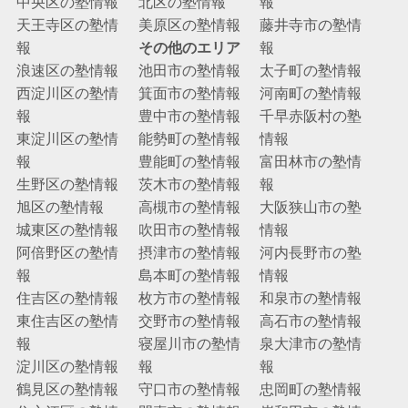
中央区の塾情報
北区の塾情報
報
天王寺区の塾情
美原区の塾情報
藤井寺市の塾情
報
その他のエリア
報
浪速区の塾情報
池田市の塾情報
太子町の塾情報
西淀川区の塾情
箕面市の塾情報
河南町の塾情報
報
豊中市の塾情報
千早赤阪村の塾
東淀川区の塾情
能勢町の塾情報
情報
報
豊能町の塾情報
富田林市の塾情
生野区の塾情報
茨木市の塾情報
報
旭区の塾情報
高槻市の塾情報
大阪狭山市の塾
城東区の塾情報
吹田市の塾情報
情報
阿倍野区の塾情
摂津市の塾情報
河内長野市の塾
報
島本町の塾情報
情報
住吉区の塾情報
枚方市の塾情報
和泉市の塾情報
東住吉区の塾情
交野市の塾情報
高石市の塾情報
報
寝屋川市の塾情
泉大津市の塾情
淀川区の塾情報
報
報
鶴見区の塾情報
守口市の塾情報
忠岡町の塾情報