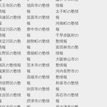
天王寺区の塾
池田市の塾情
情報
情報
報
太子町の塾情
浪速区の塾情
箕面市の塾情
報
報
報
河南町の塾情
西淀川区の塾
豊中市の塾情
報
情報
報
千早赤阪村の
東淀川区の塾
能勢町の塾情
塾情報
情報
報
富田林市の塾
生野区の塾情
豊能町の塾情
情報
報
報
大阪狭山市の
旭区の塾情報
茨木市の塾情
塾情報
城東区の塾情
報
河内長野市の
報
高槻市の塾情
塾情報
阿倍野区の塾
報
和泉市の塾情
情報
吹田市の塾情
報
住吉区の塾情
報
高石市の塾情
報
摂津市の塾情
報
東住吉区の塾
報
泉大津市の塾