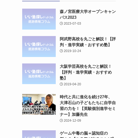
森ノ宮医療大学オープンキャン
パス2023
2023-07-03
阿武野高校を丸ごと解説！【評
判・進学実績・おすすめ塾】
2019-10-24
大阪学芸高校を丸ごと解説！
【評判・進学実績・おすすめ
塾】
2019-04-20
時代と共に進化を続け27年、
大津石山の子どもたちに自学自
習の力を！【英駿個別進学セミ
ナー】加藤先生
2024-12-09
ゲーム中毒の脳＝認知症の