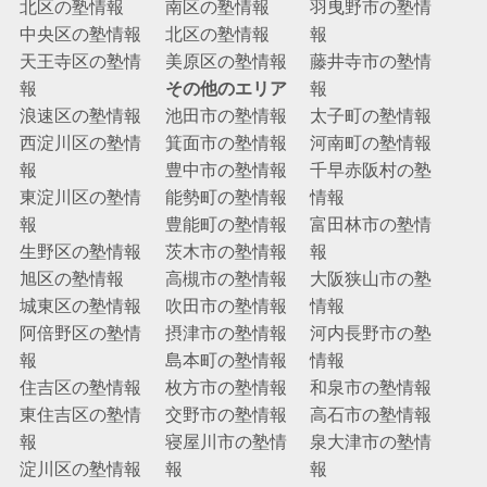
北区の塾情報
南区の塾情報
羽曳野市の塾情
中央区の塾情報
北区の塾情報
報
天王寺区の塾情
美原区の塾情報
藤井寺市の塾情
報
その他のエリア
報
浪速区の塾情報
池田市の塾情報
太子町の塾情報
西淀川区の塾情
箕面市の塾情報
河南町の塾情報
報
豊中市の塾情報
千早赤阪村の塾
東淀川区の塾情
能勢町の塾情報
情報
報
豊能町の塾情報
富田林市の塾情
生野区の塾情報
茨木市の塾情報
報
旭区の塾情報
高槻市の塾情報
大阪狭山市の塾
城東区の塾情報
吹田市の塾情報
情報
阿倍野区の塾情
摂津市の塾情報
河内長野市の塾
報
島本町の塾情報
情報
住吉区の塾情報
枚方市の塾情報
和泉市の塾情報
東住吉区の塾情
交野市の塾情報
高石市の塾情報
報
寝屋川市の塾情
泉大津市の塾情
淀川区の塾情報
報
報