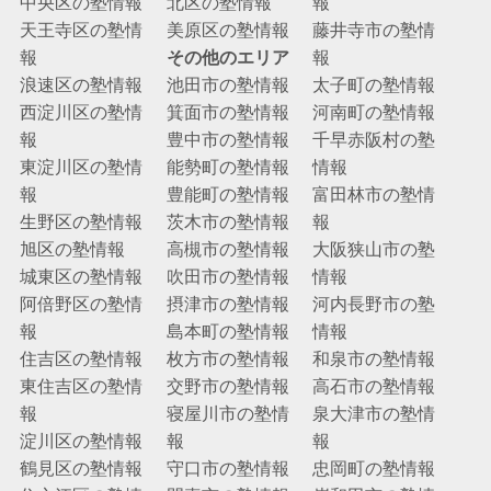
中央区の塾情報
北区の塾情報
報
天王寺区の塾情
美原区の塾情報
藤井寺市の塾情
報
その他のエリア
報
浪速区の塾情報
池田市の塾情報
太子町の塾情報
西淀川区の塾情
箕面市の塾情報
河南町の塾情報
報
豊中市の塾情報
千早赤阪村の塾
東淀川区の塾情
能勢町の塾情報
情報
報
豊能町の塾情報
富田林市の塾情
生野区の塾情報
茨木市の塾情報
報
旭区の塾情報
高槻市の塾情報
大阪狭山市の塾
城東区の塾情報
吹田市の塾情報
情報
阿倍野区の塾情
摂津市の塾情報
河内長野市の塾
報
島本町の塾情報
情報
住吉区の塾情報
枚方市の塾情報
和泉市の塾情報
東住吉区の塾情
交野市の塾情報
高石市の塾情報
報
寝屋川市の塾情
泉大津市の塾情
淀川区の塾情報
報
報
鶴見区の塾情報
守口市の塾情報
忠岡町の塾情報