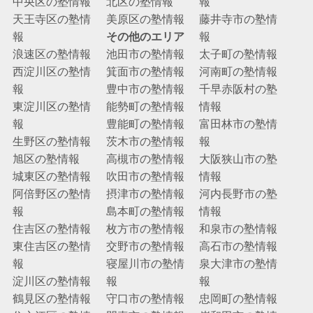
中央区の塾情報
北区の塾情報
報
天王寺区の塾情
美原区の塾情報
藤井寺市の塾情
報
その他のエリア
報
浪速区の塾情報
池田市の塾情報
太子町の塾情報
西淀川区の塾情
箕面市の塾情報
河南町の塾情報
報
豊中市の塾情報
千早赤阪村の塾
東淀川区の塾情
能勢町の塾情報
情報
報
豊能町の塾情報
富田林市の塾情
生野区の塾情報
茨木市の塾情報
報
旭区の塾情報
高槻市の塾情報
大阪狭山市の塾
城東区の塾情報
吹田市の塾情報
情報
阿倍野区の塾情
摂津市の塾情報
河内長野市の塾
報
島本町の塾情報
情報
住吉区の塾情報
枚方市の塾情報
和泉市の塾情報
東住吉区の塾情
交野市の塾情報
高石市の塾情報
報
寝屋川市の塾情
泉大津市の塾情
淀川区の塾情報
報
報
鶴見区の塾情報
守口市の塾情報
忠岡町の塾情報