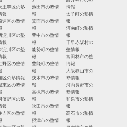
天王寺区の塾
池田市の塾情
情報
情報
報
太子町の塾情
浪速区の塾情
箕面市の塾情
報
報
報
河南町の塾情
西淀川区の塾
豊中市の塾情
報
情報
報
千早赤阪村の
東淀川区の塾
能勢町の塾情
塾情報
情報
報
富田林市の塾
生野区の塾情
豊能町の塾情
情報
報
報
大阪狭山市の
旭区の塾情報
茨木市の塾情
塾情報
城東区の塾情
報
河内長野市の
報
高槻市の塾情
塾情報
阿倍野区の塾
報
和泉市の塾情
情報
吹田市の塾情
報
住吉区の塾情
報
高石市の塾情
報
摂津市の塾情
報