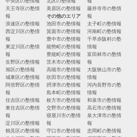
中央区の塾情報
北区の塾情報
報
天王寺区の塾情
美原区の塾情報
藤井寺市の塾情
報
その他のエリア
報
浪速区の塾情報
池田市の塾情報
太子町の塾情報
西淀川区の塾情
箕面市の塾情報
河南町の塾情報
報
豊中市の塾情報
千早赤阪村の塾
東淀川区の塾情
能勢町の塾情報
情報
報
豊能町の塾情報
富田林市の塾情
生野区の塾情報
茨木市の塾情報
報
旭区の塾情報
高槻市の塾情報
大阪狭山市の塾
城東区の塾情報
吹田市の塾情報
情報
阿倍野区の塾情
摂津市の塾情報
河内長野市の塾
報
島本町の塾情報
情報
住吉区の塾情報
枚方市の塾情報
和泉市の塾情報
東住吉区の塾情
交野市の塾情報
高石市の塾情報
報
寝屋川市の塾情
泉大津市の塾情
淀川区の塾情報
報
報
鶴見区の塾情報
守口市の塾情報
忠岡町の塾情報