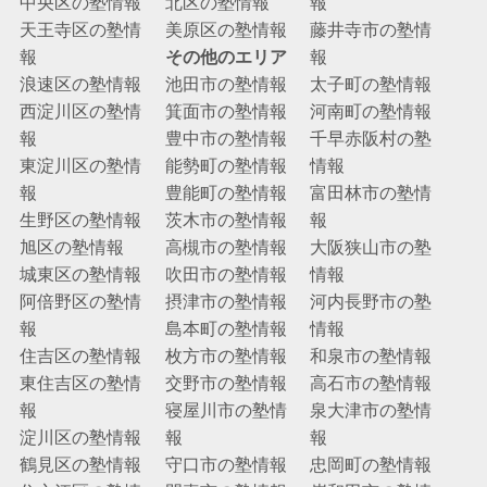
中央区の塾情報
北区の塾情報
報
天王寺区の塾情
美原区の塾情報
藤井寺市の塾情
報
その他のエリア
報
浪速区の塾情報
池田市の塾情報
太子町の塾情報
西淀川区の塾情
箕面市の塾情報
河南町の塾情報
報
豊中市の塾情報
千早赤阪村の塾
東淀川区の塾情
能勢町の塾情報
情報
報
豊能町の塾情報
富田林市の塾情
生野区の塾情報
茨木市の塾情報
報
旭区の塾情報
高槻市の塾情報
大阪狭山市の塾
城東区の塾情報
吹田市の塾情報
情報
阿倍野区の塾情
摂津市の塾情報
河内長野市の塾
報
島本町の塾情報
情報
住吉区の塾情報
枚方市の塾情報
和泉市の塾情報
東住吉区の塾情
交野市の塾情報
高石市の塾情報
報
寝屋川市の塾情
泉大津市の塾情
淀川区の塾情報
報
報
鶴見区の塾情報
守口市の塾情報
忠岡町の塾情報